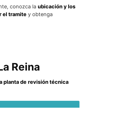
nte, conozca la
ubicación y los
 el tramite
y obtenga
 La Reina
la planta
de
revisión técnica