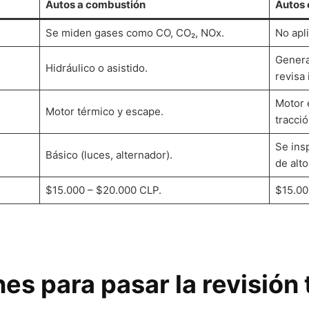
Autos a combustión
Autos 
Se miden gases como CO, CO₂, NOx.
No apl
Genera
Hidráulico o asistido.
revisa 
Motor e
Motor térmico y escape.
tracció
Se ins
Básico (luces, alternador).
de alto
$15.000 – $20.000 CLP.
$15.00
 para pasar la revisión 