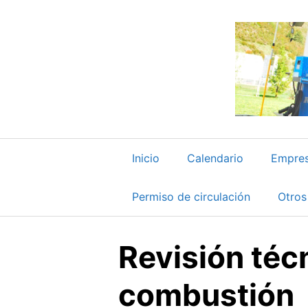
Saltar
al
contenido
Inicio
Calendario
Empre
Permiso de circulación
Otros
Revisión técn
combustión