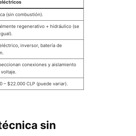
eléctricos
ica (sin combustión).
lmente regenerativo + hidráulico (se
igual).
léctrico, inversor, batería de
n.
peccionan conexiones y aislamiento
 voltaje.
0 – $22.000 CLP (puede variar).
técnica sin