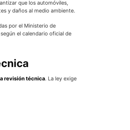
rantizar que los automóviles,
tes y daños al medio ambiente.
as por el Ministerio de
egún el calendario oficial de
écnica
la revisión técnica
. La ley exige